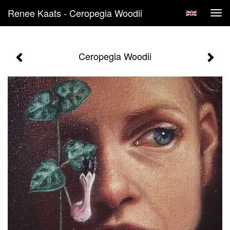
Renee Kaats - Ceropegia Woodii
Tog
navi
Ceropegia Woodii