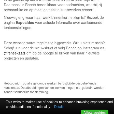
Daarnaast is Renée beschikbaar voor opdrachten, waarbij zij
persoonlijke en op maat gemaakte kunstwerken creëert.
Nieuwsgierig waar haar werk binnenkort te zien is? Bezoek de
pagina
Exposities
voor actuele informatie over aankomende
tentoonstellingen.
Deze website wordt regelmatig bijgewerkt. Wilt u niets missen?
Schrijf u in voor de nieuwsbrief of volg Renée op Instagram via
@reneekaats
om op de hoogte te blijven van haar nieuwste
projecten en updates.
Het copyright op alle getoonde werken berust bij de desbetreffende
kunstenaar. De afbeeldingen van de werken mogen niet gebruikt worden
zonder schriftelijke toestemming.
This website makes use of cookies to enhance browsing experience and
provide additional functionality.
Details
Allow cookies